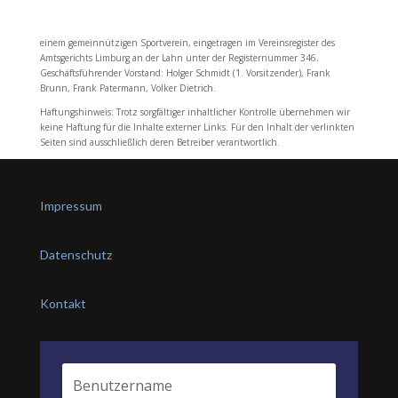
einem gemeinnützigen Sportverein, eingetragen im Vereinsregister des
Amtsgerichts Limburg an der Lahn unter der Registernummer 346.
Geschäftsführender Vorstand: Holger Schmidt (1. Vorsitzender), Frank
Brunn, Frank Patermann, Volker Dietrich.
Haftungshinweis: Trotz sorgfältiger inhaltlicher Kontrolle übernehmen wir
keine Haftung für die Inhalte externer Links. Für den Inhalt der verlinkten
Seiten sind ausschließlich deren Betreiber verantwortlich.
Impressum
Datenschutz
Kontakt